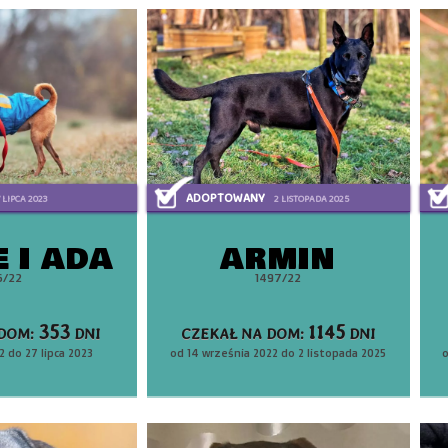
ADOPTOWANY
 LIPCA 2023
2 LISTOPADA 2025
E I ADA
ARMIN
6/22
1497/22
353
1145
 DOM:
DNI
CZEKAŁ NA DOM:
DNI
2 do 27 lipca 2023
od 14 września 2022 do 2 listopada 2025
o