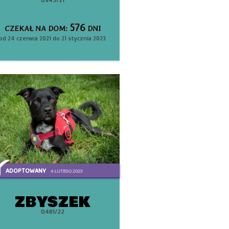
576
CZEKAŁ NA DOM:
DNI
od 24 czerwca 2021 do 21 stycznia 2023
ADOPTOWANY
4 LUTEGO 2023
ZBYSZEK
0481/22