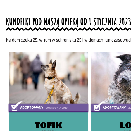
KUNDELKI POD NASZĄ OPIEKĄ OD 1 STYCZNIA 2023
Na dom czeka
25
, w tym w schronisku
25
i w domach tymczasowy
ADOPTOWANY
ADOPTOWANY
29 GRUDNIA 2023
22
TOFIK
L
2208/20
054