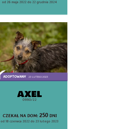
od 26 maja 2022 do 22 grudnia 2024
ADOPTOWANY
23 LUTEGO 2023
AXEL
0990/22
250
CZEKAŁ NA DOM:
DNI
od 18 czerwca 2022 do 23 lutego 2023