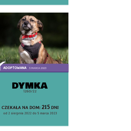
ADOPTOWANA
5 MARCA 2023
DYMKA
1260/22
215
CZEKAŁA NA DOM:
DNI
od 2 sierpnia 2022 do 5 marca 2023