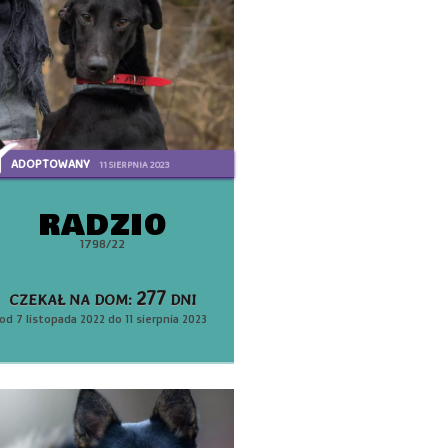
ADOPTOWANY
11 SIERPNIA 2023
RADZIO
1798/22
277
CZEKAŁ NA DOM:
DNI
od 7 listopada 2022 do 11 sierpnia 2023