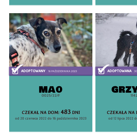
ADOPTOWANY
ADOPTOWANA
16 PAŹDZIERNIKA 2023
3
MAO
GRZ
0025/22/F
114
483
CZEKAŁ NA DOM:
DNI
CZEKAŁA NA
od 20 czerwca 2022 do 16 października 2023
od 12 lipca 2022 