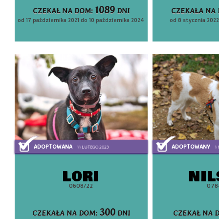
1089
CZEKAŁ NA DOM:
DNI
CZEKAŁA NA
od 17 października 2021 do 10 października 2024
od 8 stycznia 202
ADOPTOWANA
ADOPTOWANY
11 LUTEGO 2023
1 
LORI
NI
0608/22
078
300
CZEKAŁA NA DOM:
DNI
CZEKAŁ NA 