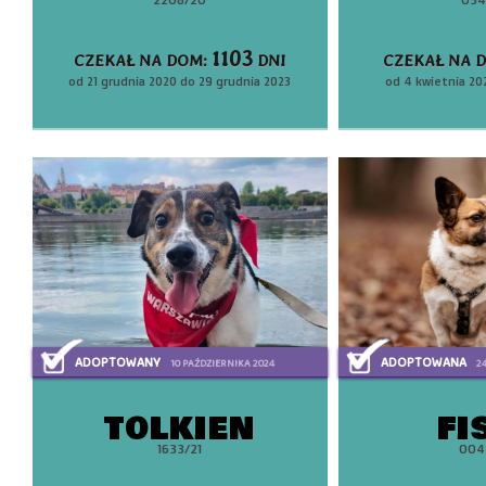
1103
CZEKAŁ NA DOM:
DNI
CZEKAŁ NA 
od 21 grudnia 2020 do 29 grudnia 2023
od 4 kwietnia 202
ADOPTOWANY
ADOPTOWANA
10 PAŹDZIERNIKA 2024
2
TOLKIEN
FI
1633/21
004