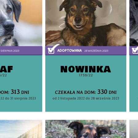
ADOPTOWANA
 SIERPNIA 2023
28 WRZEŚNIA 2023
LAF
NOWINKA
6/22
1759/22
313
330
DOM:
DNI
CZEKAŁA NA DOM:
DNI
22 do 31 sierpnia 2023
od 2 listopada 2022 do 28 września 2023