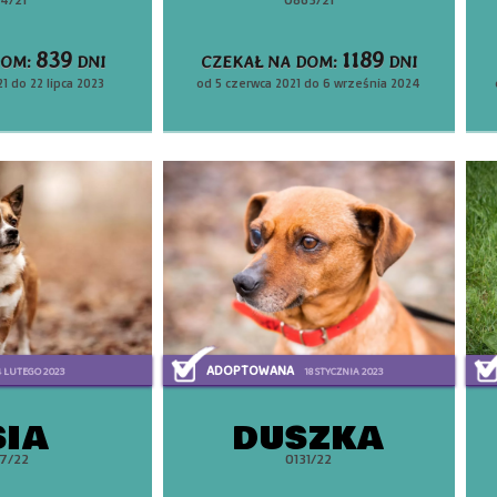
839
1189
DOM:
DNI
CZEKAŁ NA DOM:
DNI
1 do 22 lipca 2023
od 5 czerwca 2021 do 6 września 2024
ADOPTOWANA
4 LUTEGO 2023
18 STYCZNIA 2023
SIA
DUSZKA
7/22
0131/22